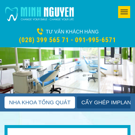
TƯ VẤN KHÁCH HÀNG
(028) 399 565 71 - 091-995-6571
NHA KHOA TỔNG QUÁT
CẤY GHÉP IMPLANT