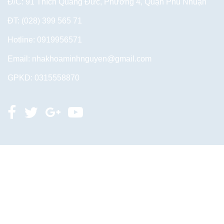
Đ/C: 91 Thích Quảng Đức, Phường 4, Quận Phú Nhuận
ĐT: (028) 399 565 71
Hotline: 0919956571
Email:
nhakhoaminhnguyen@gmail.com
GPKD: 0315558870