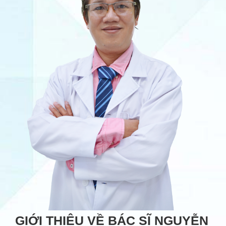
GIỚI THIỆU VỀ BÁC SĨ NGUYỄN